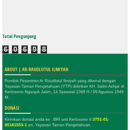
Total Pengunjung
6
0
6
9
8
ABOUT | AR-RAUDLOTUL ILMIYAH
Pondok Pesantren Ar Roudlotul Ilmiyah yang dikenal dengan
Yayasan Taman Pengetahuan (YTP) didirikan KH. Salim Achjar di
Kertosono Nganjuk Jatim, 14 Syawwal 1368 H / 09 Agustus 1949
M.
DONASI
Kirimkan donasi anda ke : BRI unit Kertosono II
3751-01-
00181553-1
an. Yayasan Taman Pengetahuan.