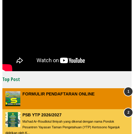
Top Post
FORMULIR PENDAFTARAN ONLINE
PSB YTP 2026/2027
Ma'had Ar-Roudlotul Ilmiyah yang dikenal dengan nama Pondok
Pesantren Yayasan Taman Pengetahuan (YTP) Kertosono Nganjuk
didirikan oleh K...