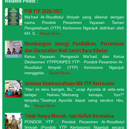
Related Posts :
PSB YTP 2026/2027
Ma'had Ar-Roudlotul Ilmiyah yang dikenal dengan
nama Pondok Pesantren Yayasan Taman
Pengetahuan (YTP) Kertosono Nganjuk didirikan oleh
KH. S…
Read More...
Membangun Sinergi Pendidikan, Pertemuan
dan Silaturahim Wali Santri Baru Dihelat
Ketua Yayasan, Pengasuh Ma'had, dan Ketua
Dikdasmen YTPPONPES YTP - Pondok Pesantren Ar-
Roudlatul Ilmiyah (YTP) Kertosono Nganjuk
menggelar…
Read More...
Seminar Kewirausahaan MA YTP Kertosono
"Hari ini seru banget, Bu," ucap Ayunda di sela-sela
belajar Nahwu."Memang kenapa, Yun?"
tanyaku."Soalnya Ayunda dapat uang seratus ribu,
Bu…
Read More...
Tidak Hanya Meriah, tapi Haflah Bermakna
PONDOK YTP - Pondok Pesantren Ar-Roudlotul
Ilmiyah (Pondok YTP Kertosono) Nganjuk secara