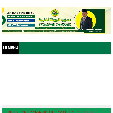
MENU
ads
Home
»
ALUMNI
»
KMMI/Madin YTP
»
MA YTP
»
MTs YTP
»
Ilmu