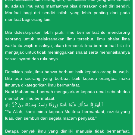
itu adalah ilmu yang manfaatnya bisa dirasakan oleh diri sendiri.
Manfaat bagi diri sendiri inilah yang lebih penting dari pada
manfaat bagi orang lain.
Bila dideskripsikan lebih jauh, ilmu bermanfaat itu mendorong
seorang untuk melaksanakan ilmu tersebut. Ilmu shalat lima
waktu itu wajib misalnya, akan termasuk ilmu bermanfaat bila itu
mengajak untuk tidak meninggalkan shalat serta menunaikannya
sesuai syarat dan rukunnya.
Demikian pula, ilmu bahwa berbuat baik kepada orang itu wajib.
Bila ada seorang yang berbuat baik kepada orangtua maka
ilmunya dikategorikan ilmu bermanfaat.
Nabi Muhammad pernah mengajarkan kepada umat sebuah doa
memohon ilmu bermafaat.
اَللّهُمَّ إِنَّا نَسْأَلُكَ عِلْمًا ناَفِعًا وَرِزْقًا وَاسِعًا وَشِفَاءً مِنْ كُلِّ دَاءٍ
"Ya Allah, kami minta kepada-Mu ilmu bermanfaat, rezeki yang
luas, dan sembuh dari segala macam penyakit."
Betapa banyak ilmu yang dimiliki manusia tidak bermanfaat.