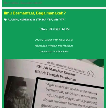
Bermanfaat, Bagaimanakah?
Ilmu Bermanfaat, Bagaimanakah?
ALUMNI
,
KMMI/Madin YTP
,
MA YTP
,
MTs YTP
Oleh: ROISUL ALIM
Alumni Pondok YTP Tahun 2016;
Mahasiswa Program Pascasarjana
Universitas Al Azhar Kairo