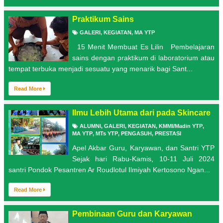
Praktikum Sains
GALERI
,
KEGIATAN
,
MA YTP
15 Menit Membuat Es Lilin Pembelajaran
sains dengan praktikum di laboratorium atau
tempat terbuka menjadi sesuatu yang menarik bagi Sant...
Read More
Ilmu Lebih Utama dari pada Skincare
ALUMNI
,
GALERI
,
KEGIATAN
,
KMMI/Madin YTP
,
MA YTP
,
MTs YTP
,
PENGASUH
,
PRESTASI
Apel Akbar Guru, Karyawan, dan Santri YTP
Sejak hari Rabu-Kamis, 10-11 Juli 2024
santri Pondok Pesantren Ar Roudlotul Ilmiyah Kertosono Ngan...
Read More
Pembinaan Guru dan Karyawan