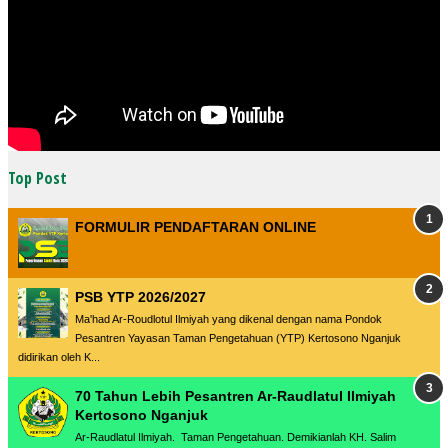
Top Post
FORMULIR PENDAFTARAN ONLINE
PSB YTP 2026/2027
Ma'had Ar-Roudlotul Ilmiyah yang dikenal dengan nama Pondok
Pesantren Yayasan Taman Pengetahuan (YTP) Kertosono Nganjuk
didirikan oleh K...
70 Tahun Lebih Pesantren Ar-Raudlatul Ilmiyah
Kertosono Nganjuk
Ar-Raudlatul Ilmiyah. Taman Pengetahuan. Demikianlah KH. Salim