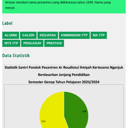
Achyar memberi nama pesantren yang didirikannya tahun 1949. Nama yang
menyir...
Label
ALUMNI
GALERI
KEGIATAN
KMMI/MADIN YTP
MA YTP
MTS YTP
PENGASUH
PRESTASI
Data Statistik