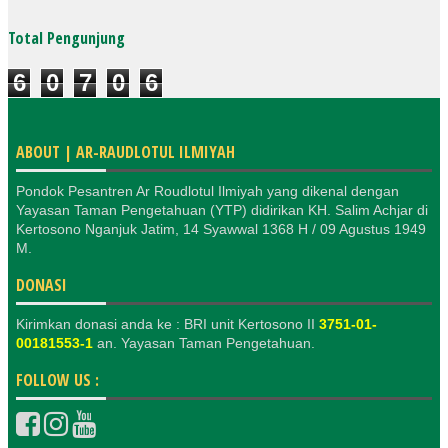
Total Pengunjung
6
0
7
0
6
ABOUT | AR-RAUDLOTUL ILMIYAH
Pondok Pesantren Ar Roudlotul Ilmiyah yang dikenal dengan
Yayasan Taman Pengetahuan (YTP) didirikan KH. Salim Achjar di
Kertosono Nganjuk Jatim, 14 Syawwal 1368 H / 09 Agustus 1949
M.
DONASI
Kirimkan donasi anda ke : BRI unit Kertosono II
3751-01-
00181553-1
an. Yayasan Taman Pengetahuan.
FOLLOW US :