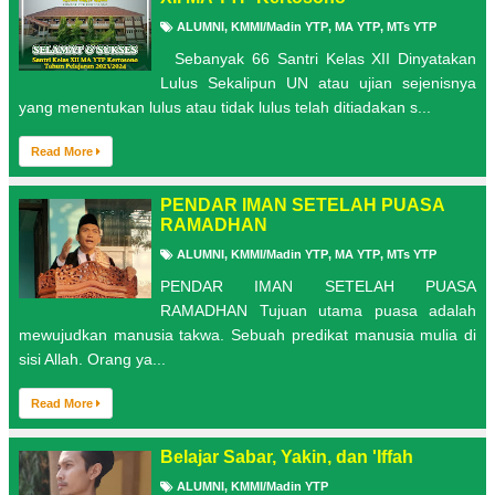
ALUMNI
,
KMMI/Madin YTP
,
MA YTP
,
MTs YTP
Sebanyak 66 Santri Kelas XII Dinyatakan
Lulus Sekalipun UN atau ujian sejenisnya
yang menentukan lulus atau tidak lulus telah ditiadakan s...
Read More
PENDAR IMAN SETELAH PUASA
RAMADHAN
ALUMNI
,
KMMI/Madin YTP
,
MA YTP
,
MTs YTP
PENDAR IMAN SETELAH PUASA
RAMADHAN Tujuan utama puasa adalah
mewujudkan manusia takwa. Sebuah predikat manusia mulia di
sisi Allah. Orang ya...
Read More
Belajar Sabar, Yakin, dan 'Iffah
ALUMNI
,
KMMI/Madin YTP