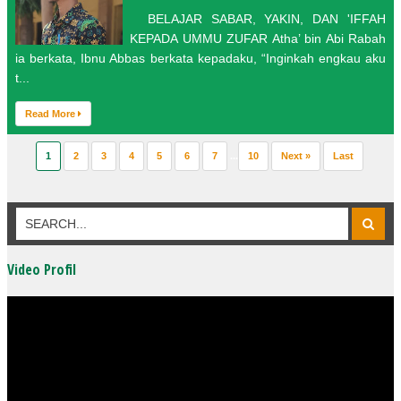
BELAJAR SABAR, YAKIN, DAN 'IFFAH
KEPADA UMMU ZUFAR Atha’ bin Abi Rabah
ia berkata, Ibnu Abbas berkata kepadaku, “Inginkah engkau aku
t...
Read More
1
2
3
4
5
6
7
...
10
Next »
Last
Video Profil