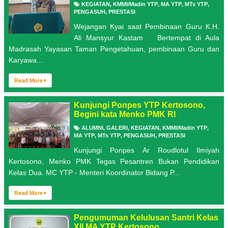
KEGIATAN
,
KMMI/Madin YTP
,
MA YTP
,
MTs YTP
,
PENGASUH
,
PRESTASI
Wejangan Kyai saat Pembinaan Guru K.H.
Ali Mansyur Kastam Bertempat di Aula
Madrasah Yayasan Taman Pengetahuan, pembinaan Guru dan
Karyawa...
Read More
Kunjungi Ponpes YTP Kertosono,
Begini kata Menko PMK RI
ALUMNI
,
GALERI
,
KEGIATAN
,
KMMI/Madin YTP
,
MA YTP
,
MTs YTP
,
PENGASUH
,
PRESTASI
Kunjungi Ponpes Ar Roudlotul Ilmiyah
Kertosono, Menko PMK Tegas Pesantren Bukan Pendidikan
Kelas Dua. MC YTP - Menteri Koordinator Bidang P...
Read More
Pengumuman Kelulusan Santri Kelas
XII MA YTP Kertosono