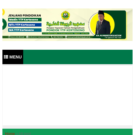
MENU
ads
Home
»
All post