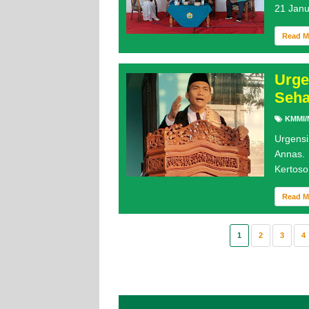
21 Janua
Read 
Urge
Seha
KMMI/
Urgens
Annas.
Kertoso
Read 
1
2
3
4