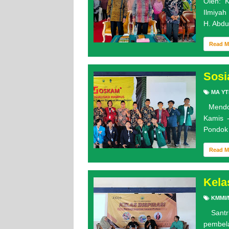
Oleh: 
Ilmiyah
H. Abdul
Read 
Sosi
MA YT
Mendor
Kamis 
Pondok 
Read 
Kela
KMMI/
Santri
pembela