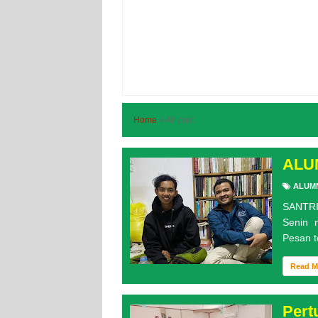
Home
»
All post
ALU
ALUM
SANTRI
Senin 
Pesan te
Read 
Pert