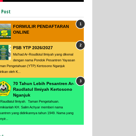
 Post
FORMULIR PENDAFTARAN
ONLINE
PSB YTP 2026/2027
Ma'had Ar-Roudlotul Ilmiyah yang dikenal
dengan nama Pondok Pesantren Yayasan
man Pengetahuan (YTP) Kertosono Nganjuk
irikan oleh K...
70 Tahun Lebih Pesantren Ar-
Raudlatul Ilmiyah Kertosono
Nganjuk
-Raudlatul Ilmiyah. Taman Pengetahuan.
mikianlah KH. Salim Achyar memberi nama
santren yang didirikannya tahun 1949. Nama yang
yir...