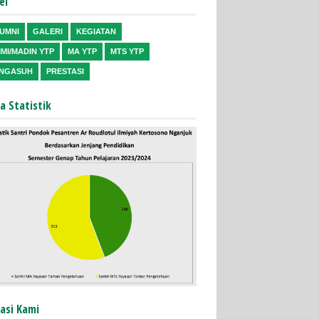
el
UMNI
GALERI
KEGIATAN
MI/MADIN YTP
MA YTP
MTS YTP
NGASUH
PRESTASI
a Statistik
asi Kami