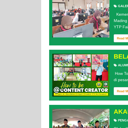
GALER
Kemeria
Mading 
YTP Fair
Read 
BEL
ALUM
How To 
di pesan
Read 
AKA
PENG