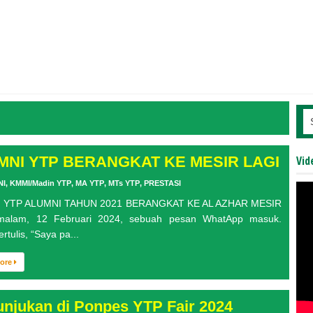
MNI YTP BERANGKAT KE MESIR LAGI
Vid
NI
,
KMMI/Madin YTP
,
MA YTP
,
MTs YTP
,
PRESTASI
 YTP ALUMNI TAHUN 2021 BERANGKAT KE AL AZHAR MESIR
malam, 12 Februari 2024, sebuah pesan WhatApp masuk.
rtulis, “Saya pa...
More
unjukan di Ponpes YTP Fair 2024