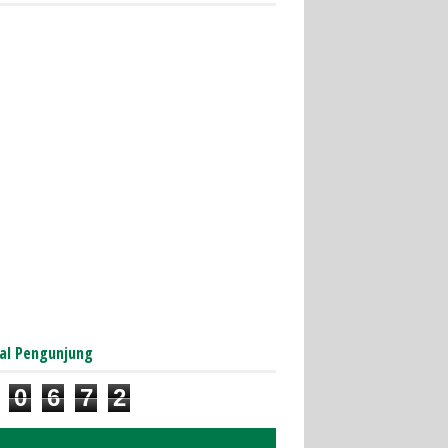
al Pengunjung
0
6
7
2