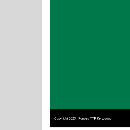
Copyright 2023 |
Ponpes YTP Kertosono