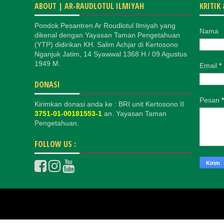
ABOUT | AR-RAUDLOTUL ILMIYAH
KRITIK
Pondok Pesantren Ar Roudlotul Ilmiyah yang
Nama
dikenal dengan Yayasan Taman Pengetahuan
(YTP) didirikan KH. Salim Achjar di Kertosono
Nganjuk Jatim, 14 Syawwal 1368 H / 09 Agustus
1949 M.
Email
*
DONASI
Pesan
*
Kirimkan donasi anda ke : BRI unit Kertosono II
3751-01-00181553-1
an. Yayasan Taman
Pengetahuan.
FOLLOW US :