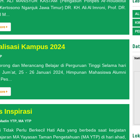
Lab
KH. ALI MANSYUR KASTAM (Pengasuh Ponpes Ar-Roudlotul
 Kertosono Nganjuk Jawa Timur) DR. KH. Ali Al Imroni, Prof. DR.
 M...
AL
KM
More
PE
alisasi Kampus 2024
Dat
P
ong dan Merancang Belajar di Perguruan Tinggi Selama hari
- Jum’at, 25 - 26 Januari 2024, Himpunan Mahasiswa Alumni
Pes...
More
s Inspirasi
Madin YTP
,
MA YTP
 Tidak Perlu Berkecil Hati Ada yang berbeda saat kegiatan
Lok
jaran MA Yayasan Taman Pengetahuan (MA YTP) di hari ahad,