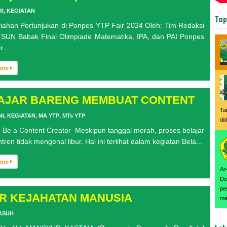
I
,
KEGIATAN
Top
han Pertunjukan di Ponpes YTP Fair 2024 Oleh: Tim Redaksi
SUN Babak Final Olimpiade Matematika, IPA, dan PAI Ponpes
...
More
AJAR BARENG MEMBUAT CONTENT
Ta
NI
,
KEGIATAN
,
MA YTP
,
MTs YTP
did
Be a Content Creator Meskipun tanggal merah, proses belajar
tren tidak mengenal libur. Hal ini terlihat dalam kegiatan Bela...
More
Ar
De
pe
R KEJAHATAN MANUSIA
men
ASUH