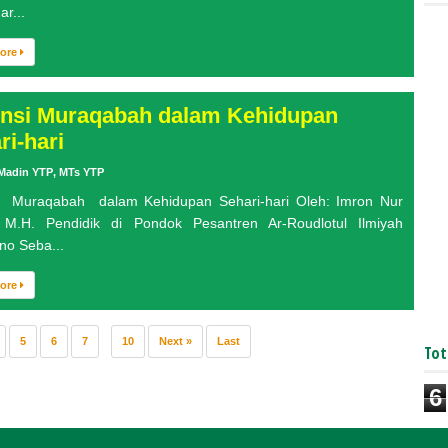
r...
More
nsi Muraqabah dalam Kehidupan
ri-hari
Madin YTP
,
MTs YTP
i Muraqabah dalam Kehidupan Sehari-hari Oleh: Imron Nur
 M.H. Pendidik di Pondok Pesantren Ar-Roudlotul Ilmiyah
no Seba...
More
5
6
7
...
10
Next »
Last
Tot
6